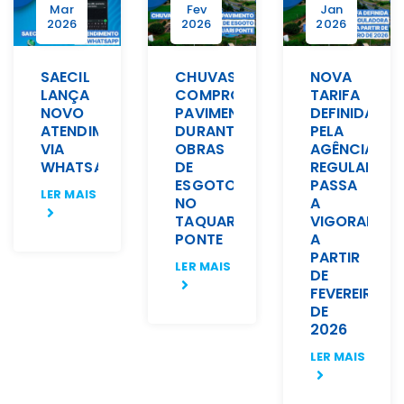
Mar
Fev
Jan
2026
2026
2026
SAECIL
CHUVAS
NOVA
LANÇA
COMPROMETEM
TARIFA
NOVO
PAVIMENTO
DEFINIDA
ATENDIMENTO
DURANTE
PELA
VIA
OBRAS
AGÊNCIA
WHATSAPP
DE
REGULADOR
ESGOTO
PASSA
LER MAIS
NO
A
TAQUARI
VIGORAR
PONTE
A
PARTIR
LER MAIS
DE
FEVEREIRO
DE
2026
LER MAIS