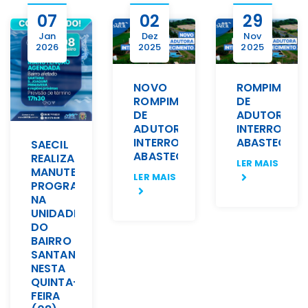
07
02
29
Jan
Dez
Nov
2026
2025
2025
NOVO
ROMPIMENT
ROMPIMENTO
DE
DE
ADUTORA
ADUTORA
INTERROMPE
INTERROMPE
ABASTECIME
SAECIL
ABASTECIMENTO
REALIZA
LER MAIS
MANUTENÇÃO
LER MAIS
PROGRAMADA
NA
UNIDADE
DO
BAIRRO
SANTANA
NESTA
QUINTA-
FEIRA