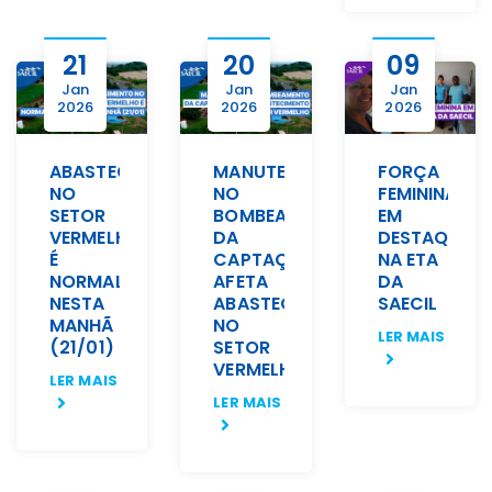
21
20
09
Jan
Jan
Jan
2026
2026
2026
ABASTECIMENTO
MANUTENÇÃO
FORÇA
NO
NO
FEMININA
SETOR
BOMBEAMENTO
EM
VERMELHO
DA
DESTAQUE
É
CAPTAÇÃO
NA ETA
NORMALIZADO
AFETA
DA
NESTA
ABASTECIMENTO
SAECIL
MANHÃ
NO
LER MAIS
(21/01)
SETOR
VERMELHO
LER MAIS
LER MAIS