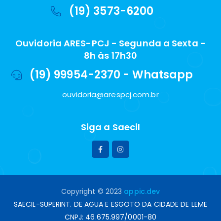
(19) 3573-6200
Ouvidoria ARES-PCJ - Segunda a Sexta -
8h às 17h30
(19) 99954-2370 - Whatsapp
ouvidoria@arespcj.com.br
Siga a Saecil
Copyright © 2023
appic.dev
SAECIL-SUPERINT. DE AGUA E ESGOTO DA CIDADE DE LEME
CNPJ: 46.675.997/0001-80