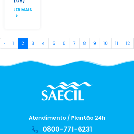
(08)
LER MAIS
‹
1
2
3
4
5
6
7
8
9
10
11
12
Atendimento / Plantão 24h
0800-771-6231