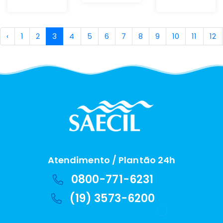
‹
1
2
3
4
5
6
7
8
9
10
11
12
Atendimento / Plantão 24h
0800-771-6231
(19) 3573-6200