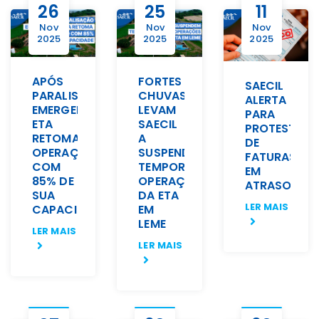
26
25
11
Nov
Nov
Nov
2025
2025
2025
APÓS
FORTES
SAECIL
PARALISAÇÃO
CHUVAS
ALERTA
EMERGENCIAL,
LEVAM
PARA
ETA
SAECIL
PROTESTO
RETOMA
A
DE
OPERAÇÃO
SUSPENDER
FATURAS
COM
TEMPORARIAMENTE
EM
85% DE
OPERAÇÕES
ATRASO
SUA
DA ETA
LER MAIS
CAPACIDADE
EM
LEME
LER MAIS
LER MAIS