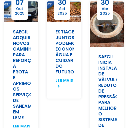
07
30
30
Out
Set
Abr
2025
2025
2025
SAECIL
ESTIAGEM:
ADQUIRE
JUNTOS
NOVOS
PODEMOS
CAMINHÕES
ECONOMIZAR
PARA
ÁGUA E
SAECIL
REFORÇAR
CUIDAR
INICIA
A
DO
INSTALAÇÃO
FROTA
FUTURO
DE
E
VÁLVULAS
LER MAIS
APRIMORAR
REDUTORAS
OS
DE
SERVIÇOS
PRESSÃO
DE
PARA
SANEAMENTO
MELHORAR
EM
O
LEME
SISTEMA
DE
LER MAIS