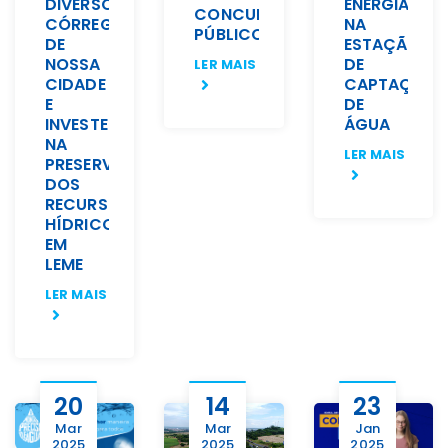
DIVERSOS
ENERGIA
CONCURSO
CÓRREGOS
NA
PÚBLICO
DE
ESTAÇÃO
NOSSA
DE
LER MAIS
CIDADE
CAPTAÇÃO
E
DE
INVESTE
ÁGUA
NA
LER MAIS
PRESERVAÇÃO
DOS
RECURSOS
HÍDRICOS
EM
LEME
LER MAIS
20
14
23
Mar
Mar
Jan
2025
2025
2025