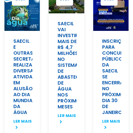
SAECIL
VAI
INVESTIR
SAECIL
INSCRIÇÕES
MAIS DE
E
PARA
R$ 4,7
OUTRAS
CONCURSO
MILHÕES
SECRETARIAS
PÚBLICO
NO
REALIZAM
DA
SISTEMA
DIVERSAS
SAECIL
DE
ATIVIDADES
SE
ABASTECIMENTO
EM
ENCERRAM
DE
ALUSÃO
NO
ÁGUA
AO DIA
PRÓXIMO
NOS
MUNDIAL
DIA 30
PRÓXIMOS
DA
DE
MESES
ÁGUA
JANEIRO
LER MAIS
LER MAIS
LER MAIS