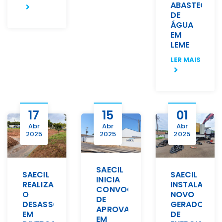
ABASTECIME
DE
ÁGUA
EM
LEME
LER MAIS
17
15
01
Abr
Abr
Abr
2025
2025
2025
SAECIL
SAECIL
SAECIL
INICIA
REALIZA
INSTALA
CONVOCAÇÃO
O
NOVO
DE
DESASSOREAMENTO
GERADOR
APROVADOS
EM
DE
EM